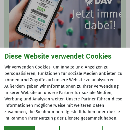
Diese Website verwendet Cookies
Neu: der digitale DAV-
Wir verwenden Cookies, um Inhalte und Anzeigen zu
personalisieren, Funktionen für soziale Medien anbieten zu
Mitgliedsausweis
können und Zugriffe auf unsere Website zu analysieren.
Außerdem geben wir Informationen zu Ihrer Verwendung
05.01.2024
unserer Website an unsere Partner für soziale Medien,
Werbung und Analysen weiter. Unsere Partner führen diese
Dein DAV-Mitgliedsausweis ist jetzt auch in
Informationen möglicherweise mit weiteren Daten
digitaler Form verfügbar. Damit hast du als
zusammen, die Sie ihnen bereitgestellt haben oder die sie
DAV-Mitglied alle wichtigen Infos immer auf
im Rahmen Ihrer Nutzung der Dienste gesammelt haben.
deinem Smartphone dabei.