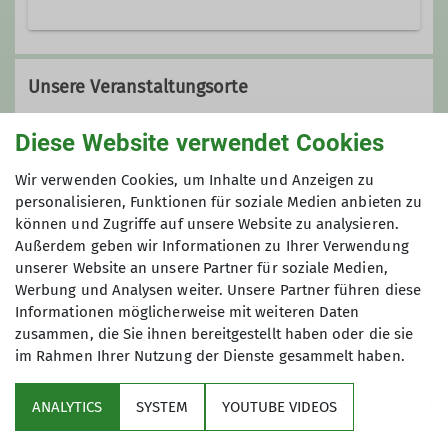
Egon.Buchauer@dav-haar.de
Unsere Veranstaltungsorte
Ämter
Diese Website verwendet Cookies
Treffpunkt Waldfriedhof Haar
Wir verwenden Cookies, um Inhalte und Anzeigen zu
Vorstandsbeirat
Tourenleiter*in
personalisieren, Funktionen für soziale Medien anbieten zu
können und Zugriffe auf unsere Website zu analysieren.
Defreggerstraße 24
Außerdem geben wir Informationen zu Ihrer Verwendung
unserer Website an unsere Partner für soziale Medien,
85540 Haar
Preis
Werbung und Analysen weiter. Unsere Partner führen diese
Informationen möglicherweise mit weiteren Daten
6 €
zusammen, die Sie ihnen bereitgestellt haben oder die sie
im Rahmen Ihrer Nutzung der Dienste gesammelt haben.
ANALYTICS
SYSTEM
YOUTUBE VIDEOS