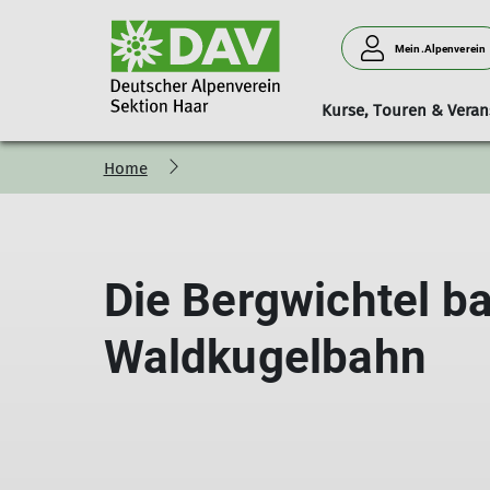
Mein.Alpenverein
Kurse, Touren & Veran
Home
Bergwandern/Bergsteigen
Aktuelles
Mitgliedschaft
Sektionsabende
Senior
Schneeschuhtouren
Barfuß-Option
Die Bergwichtel b
Waldkugelbahn