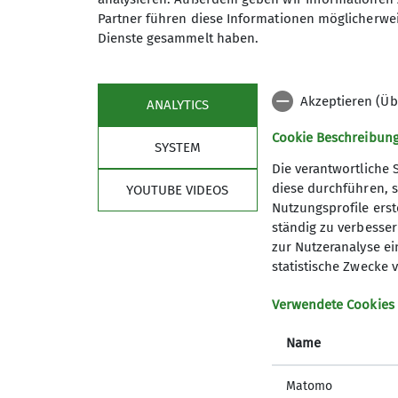
Partner führen diese Informationen möglicherwei
Defreggerstraße 24
Dienste gesammelt haben.
85540 Haar
Preis
Akzeptieren (Üb
ANALYTICS
Cookie Beschreibun
SYSTEM
Die verantwortliche 
diese durchführen, s
YOUTUBE VIDEOS
Nutzungsprofile erste
ständig zu verbessern
zur Nutzeranalyse ei
statistische Zwecke v
DAV Services
Aktu
Verwendete Cookies
Bergwetter
Name
Lawinenlageberichte
Bergberichte
Matomo
Hüttensuche