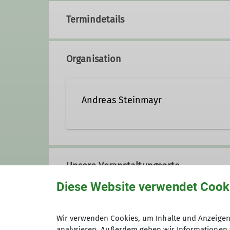
Termindetails
Organisation
Andreas Steinmayr
Andreas.Steinmayr@dav-haa
Unsere Veranstaltungsorte
Ämter
Diese Website verwendet Cook
Treffpunkt Waldfriedhof Haar
Tourenleiter*in
Wir verwenden Cookies, um Inhalte und Anzeigen 
analysieren. Außerdem geben wir Informationen 