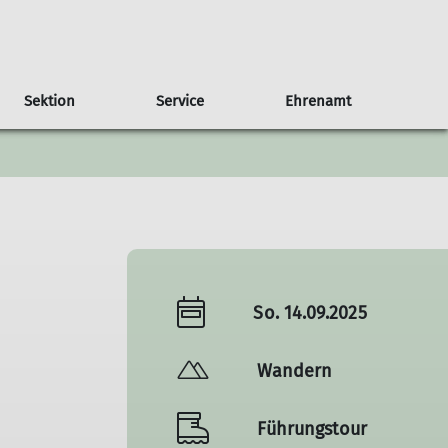
Sektion
Service
Ehrenamt
Satzung
Familiengruppen
DAV Services
Befreundete Sektionen
Skitouren
Bergwichtel
Bergwetter
Steinböcke
Lawinenlageberichte
Hüttensuche
Bergberichte
So. 14.09.2025
Wandern
Führungstour