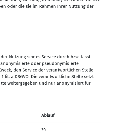
ben oder die sie im Rahmen Ihrer Nutzung der
 der Nutzung seines Service durch bzw. lässt
n anonymisierte oder pseudonymisierte
Zweck, den Service der verantwortlichen Stelle
1 lit. a DSGVO. Die verantwortliche Stelle setzt
ritte weitergegeben und nur anonymisiert für
Sektion Haar des Deutschen
Alpenvereins e.V.
Postfach 1131
Ablauf
85540 Haar
Telefon +4917636311596
30