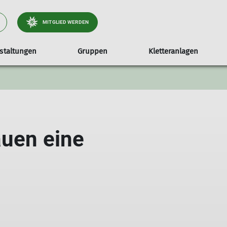
MITGLIED WERDEN
staltungen
Gruppen
Kletteranlagen
engruppe
Portrait der Sektion
Alpinklettern
Ausleihe
Vorstand
Sportklettern
Historie
auen eine