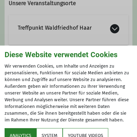
Vorstandsbeirat
Tourenleiter*in
Unsere Veranstaltungsorte
Ämter
Treffpunkt Waldfriedhof Haar
Vorstandsbeirat
Leitung Tourenleitergruppe
Defreggerstraße 24
Diese Website verwendet Cookies
85540 Haar
Preis
Tourenleiter*in
Wir verwenden Cookies, um Inhalte und Anzeigen zu
personalisieren, Funktionen für soziale Medien anbieten zu
115 €
können und Zugriffe auf unsere Website zu analysieren.
Außerdem geben wir Informationen zu Ihrer Verwendung
unserer Website an unsere Partner für soziale Medien,
Maximale Teilnehmeranzahl
Werbung und Analysen weiter. Unsere Partner führen diese
Informationen möglicherweise mit weiteren Daten
6
zusammen, die Sie ihnen bereitgestellt haben oder die sie
im Rahmen Ihrer Nutzung der Dienste gesammelt haben.
ANALYTICS
SYSTEM
YOUTUBE VIDEOS